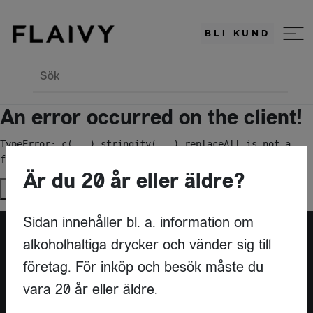
BLI KUND
Sök
An error occurred on the client!
TypeError: c(...).stringify(...).replaceAll is not a 
function
Är du 20 år eller äldre?
Try again
Sidan innehåller bl. a. information om
alkoholhaltiga drycker och vänder sig till
Är du leverantör?
företag. För inköp och besök måste du
vara 20 år eller äldre.