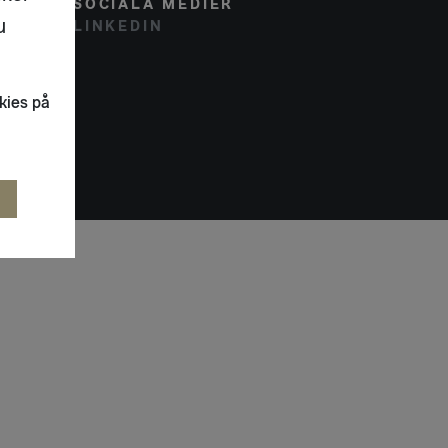
SOCIALA MEDIER
u
LINKEDIN
kies på
R