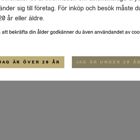
ADRESS
FLAIVY
änder sig till företag. För inköp och besök måste d
RGSGATAN 17 A
OM OSS
22
STOCKHOLM
HEMSIDA
0 år eller äldre.
IGE
att bekräfta din ålder godkänner du även användandet av coo
ALLMÄNNA VILLKOR
IP-CERTIFIERING
EKO-CERTIFIERING
JAG ÄR ÖVER 20 ÅR
JAG ÄR UNDER 20 Å