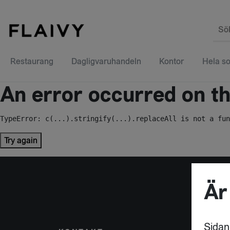
Sö
Restaurang
Dagligvaruhandeln
Kontor
Hela so
An error occurred on the
TypeError: c(...).stringify(...).replaceAll is not a fun
Try again
Är
Sidan