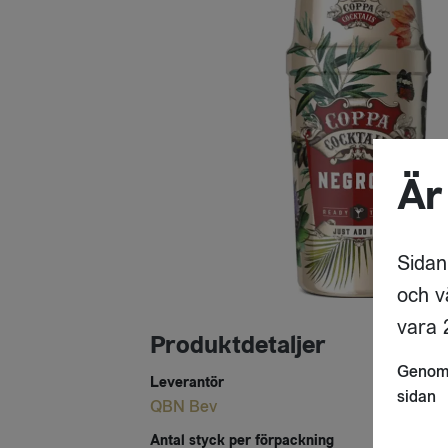
Är
Sidan
och v
vara 2
Produktdetaljer
Genom 
Leverantör
sidan
QBN Bev
Antal styck per förpackning