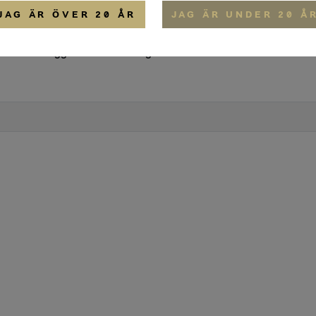
Flaska 700ml
087
JAG ÄR ÖVER 20 ÅR
JAG ÄR UNDER 20 Å
Lager och Leverans info
Ursp
Logga in för att se lagerstatus
Nede