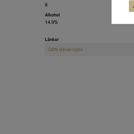
6
Alkohol
14.9
%
Länkar
QBN Beverages