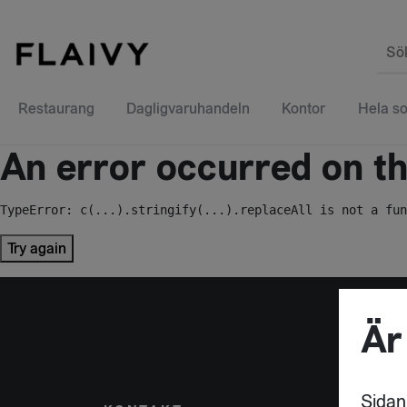
Sö
Restaurang
Dagligvaruhandeln
Kontor
Hela so
An error occurred on the
TypeError: c(...).stringify(...).replaceAll is not a fun
Try again
Är
Sidan