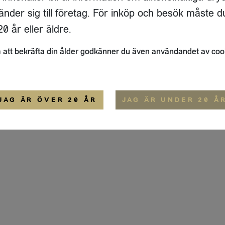
ADRESS
FLAIVY
änder sig till företag. För inköp och besök måste d
RGSGATAN 17 A
OM OSS
22
STOCKHOLM
HEMSIDA
0 år eller äldre.
IGE
att bekräfta din ålder godkänner du även användandet av coo
ALLMÄNNA VILLKOR
IP-CERTIFIERING
EKO-CERTIFIERING
JAG ÄR ÖVER 20 ÅR
JAG ÄR UNDER 20 Å