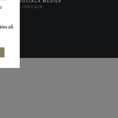
SOCIALA MEDIER
u
LINKEDIN
kies på
R