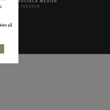
SOCIALA MEDIER
u
LINKEDIN
kies på
R