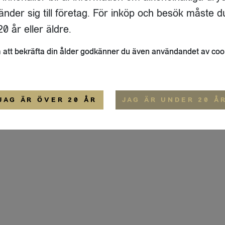
ADRESS
FLAIVY
änder sig till företag. För inköp och besök måste d
RGSGATAN 17 A
OM OSS
22
STOCKHOLM
HEMSIDA
0 år eller äldre.
IGE
att bekräfta din ålder godkänner du även användandet av coo
ALLMÄNNA VILLKOR
IP-CERTIFIERING
EKO-CERTIFIERING
JAG ÄR ÖVER 20 ÅR
JAG ÄR UNDER 20 Å