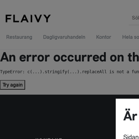
Sö
Restaurang
Dagligvaruhandeln
Kontor
Hela so
An error occurred on the
TypeError: c(...).stringify(...).replaceAll is not a fun
Try again
Är
Sidan