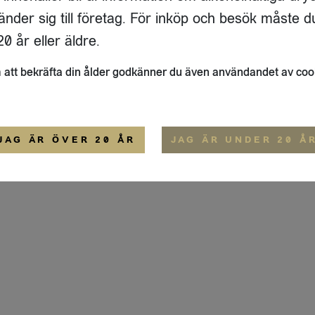
ADRESS
FLAIVY
änder sig till företag. För inköp och besök måste d
RGSGATAN 17 A
OM OSS
22
STOCKHOLM
HEMSIDA
0 år eller äldre.
IGE
att bekräfta din ålder godkänner du även användandet av coo
ALLMÄNNA VILLKOR
IP-CERTIFIERING
EKO-CERTIFIERING
JAG ÄR ÖVER 20 ÅR
JAG ÄR UNDER 20 Å