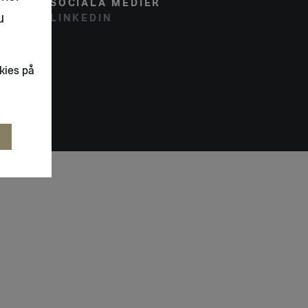
SOCIALA MEDIER
u
LINKEDIN
kies på
R