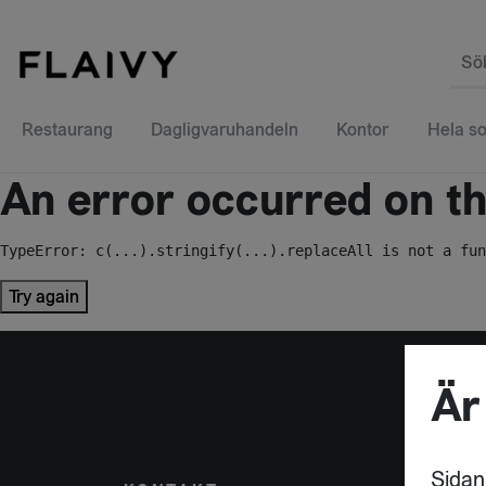
Sö
Restaurang
Dagligvaruhandeln
Kontor
Hela so
An error occurred on the
TypeError: c(...).stringify(...).replaceAll is not a fun
Try again
Är
Sidan