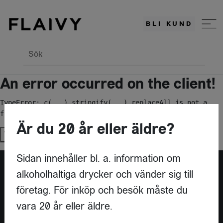
BLI KUND
Sök
An error occurred on the client!
TypeError: c(...).stringify(...).replaceAll is not a 
function
Är du 20 år eller äldre?
Try again
Sidan innehåller bl. a. information om
alkoholhaltiga drycker och vänder sig till
Är du leverantör?
företag. För inköp och besök måste du
vara 20 år eller äldre.