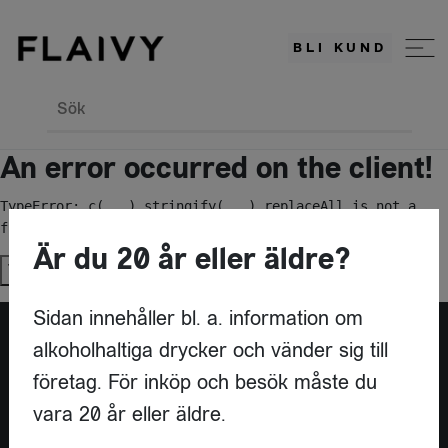
BLI KUND
Sök
An error occurred on the client!
TypeError: c(...).stringify(...).replaceAll is not a 
function
Är du 20 år eller äldre?
Try again
Sidan innehåller bl. a. information om
alkoholhaltiga drycker och vänder sig till
Är du leverantör?
företag. För inköp och besök måste du
vara 20 år eller äldre.