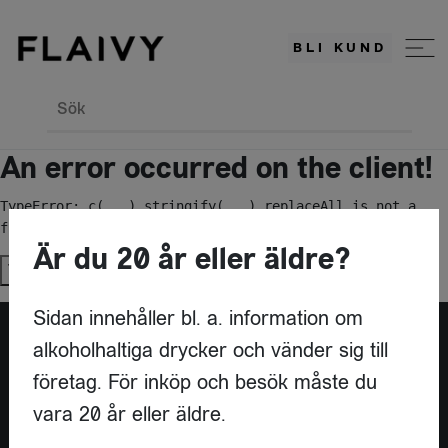
BLI KUND
Sök
An error occurred on the client!
TypeError: c(...).stringify(...).replaceAll is not a 
function
Är du 20 år eller äldre?
Try again
Sidan innehåller bl. a. information om
alkoholhaltiga drycker och vänder sig till
Är du leverantör?
företag. För inköp och besök måste du
vara 20 år eller äldre.