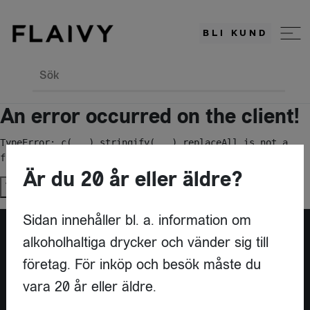
BLI KUND
Sök
An error occurred on the client!
TypeError: c(...).stringify(...).replaceAll is not a 
function
Är du 20 år eller äldre?
Try again
Sidan innehåller bl. a. information om
alkoholhaltiga drycker och vänder sig till
Är du leverantör?
företag. För inköp och besök måste du
vara 20 år eller äldre.