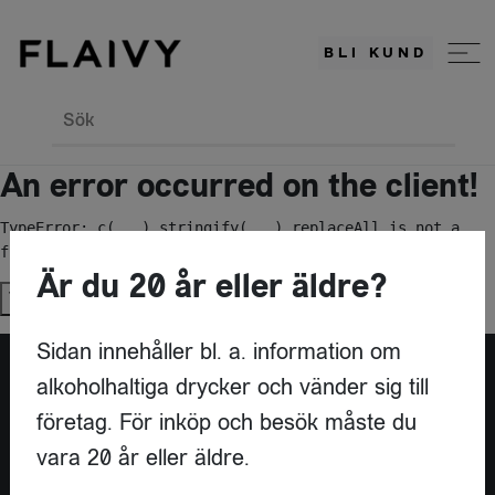
BLI KUND
Sök
An error occurred on the client!
TypeError: c(...).stringify(...).replaceAll is not a 
function
Är du 20 år eller äldre?
Try again
Sidan innehåller bl. a. information om
alkoholhaltiga drycker och vänder sig till
Är du leverantör?
företag. För inköp och besök måste du
vara 20 år eller äldre.