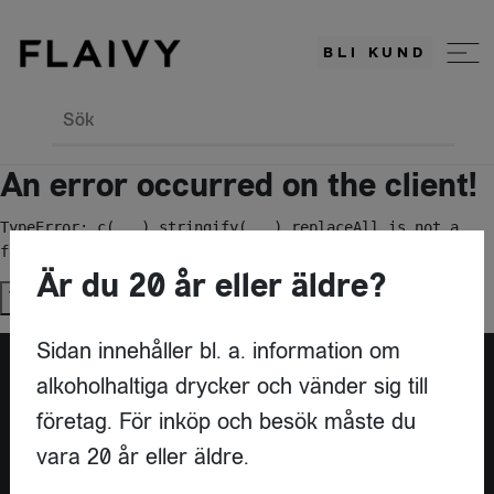
BLI KUND
Sök
An error occurred on the client!
TypeError: c(...).stringify(...).replaceAll is not a 
function
Är du 20 år eller äldre?
Try again
Sidan innehåller bl. a. information om
alkoholhaltiga drycker och vänder sig till
Är du leverantör?
företag. För inköp och besök måste du
vara 20 år eller äldre.