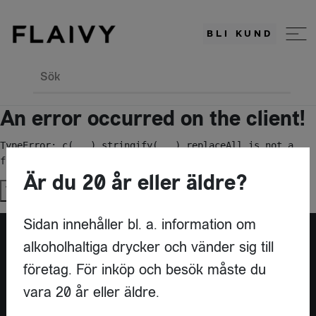
BLI KUND
Sök
An error occurred on the client!
TypeError: c(...).stringify(...).replaceAll is not a 
function
Är du 20 år eller äldre?
Try again
Sidan innehåller bl. a. information om
alkoholhaltiga drycker och vänder sig till
Är du leverantör?
företag. För inköp och besök måste du
vara 20 år eller äldre.