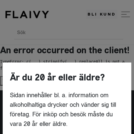
BLI KUND
Sök
An error occurred on the client!
TypeError: c(...).stringify(...).replaceAll is not a 
function
Är du 20 år eller äldre?
Try again
Sidan innehåller bl. a. information om
alkoholhaltiga drycker och vänder sig till
Är du leverantör?
företag. För inköp och besök måste du
vara 20 år eller äldre.