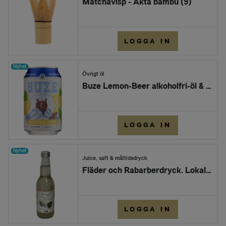
Matchavisp - Äkta bambu (9)
LOGGA IN
Nyhet
Övrigt öl
Buze Lemon-Beer alkoholfri-öl & glutenfri 33 CL
LOGGA IN
Nyhet
Juice, saft & måltidsdryck
Fläder och Rabarberdryck. Lokalt producerad. Lasätter.
LOGGA IN