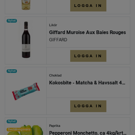
LOGGA IN
Nyhet
Likör
Giffard Muroise Aux Baies Rouges
GIFFARD
LOGGA IN
Nyhet
Choklad
Kokosbite - Matcha & Havssalt 40g (24) EKO
LOGGA IN
Nyhet
Paprika
Beställningsvara
Pepperoni Monchetto, ca 4kg/krt ( Marrap )