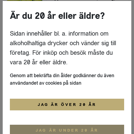
Frukt och Grönt från Italien
Är du 20 år eller äldre?
LOGGA IN
Sidan innehåller bl. a. information om
Nyhet
Rött vin
alkoholhaltiga drycker och vänder sig till
Barbera d'Asti
företag. För inköp och besök måste du
Il Botolo
vara 20 år eller äldre.
LOGGA IN
Genom att bekräfta din ålder godkänner du även
användandet av cookies på sidan
Nyhet
Rött vin
Etna Rosso
JAG ÄR ÖVER 20 ÅR
Calcagno
LOGGA IN
JAG ÄR UNDER 20 ÅR