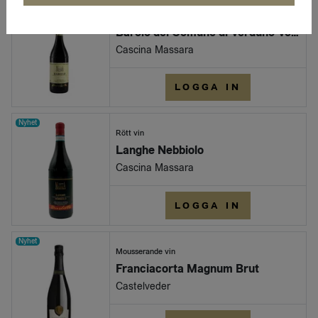
Nyhet
Rött vin
Barolo del Comune di Verduno Verduno
Cascina Massara
LOGGA IN
Nyhet
Rött vin
Langhe Nebbiolo
Cascina Massara
LOGGA IN
Nyhet
Mousserande vin
Franciacorta Magnum Brut
Castelveder