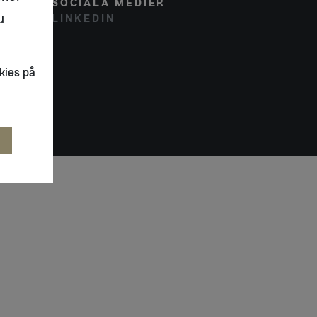
SOCIALA MEDIER
u
LINKEDIN
kies på
R