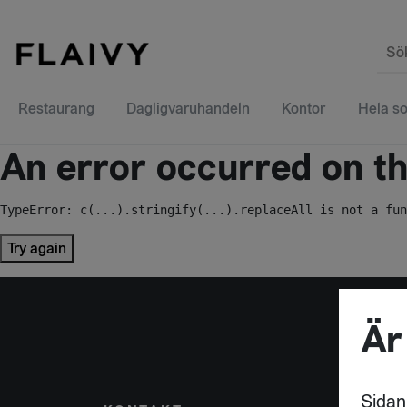
Sö
Restaurang
Dagligvaruhandeln
Kontor
Hela so
An error occurred on the
TypeError: c(...).stringify(...).replaceAll is not a fun
Try again
Är
Sidan