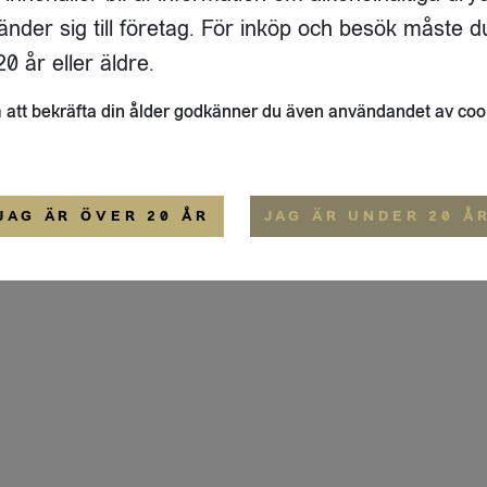
ADRESS
FLAIVY
änder sig till företag. För inköp och besök måste d
RGSGATAN 17 A
OM OSS
22
STOCKHOLM
HEMSIDA
0 år eller äldre.
IGE
att bekräfta din ålder godkänner du även användandet av coo
ALLMÄNNA VILLKOR
IP-CERTIFIERING
EKO-CERTIFIERING
JAG ÄR ÖVER 20 ÅR
JAG ÄR UNDER 20 Å