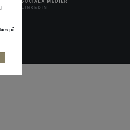
SOCIALA MEDIER
u
LINKEDIN
kies på
R