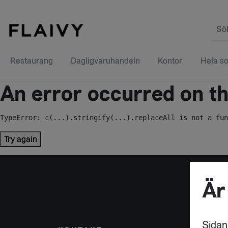
Sö
Restaurang
Dagligvaruhandeln
Kontor
Hela so
An error occurred on the
TypeError: c(...).stringify(...).replaceAll is not a fun
Try again
Är
Sidan