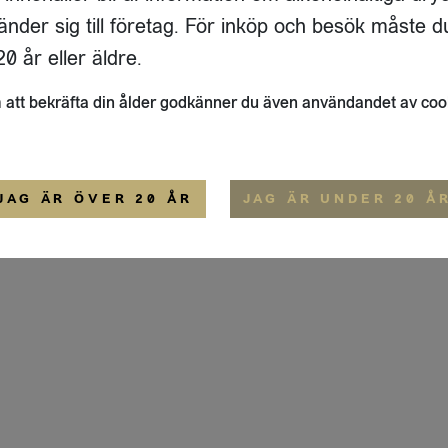
ADRESS
FLAIVY
änder sig till företag. För inköp och besök måste d
RGSGATAN 17 A
OM OSS
22
STOCKHOLM
HEMSIDA
0 år eller äldre.
IGE
att bekräfta din ålder godkänner du även användandet av coo
ALLMÄNNA VILLKOR
IP-CERTIFIERING
EKO-CERTIFIERING
JAG ÄR ÖVER 20 ÅR
JAG ÄR UNDER 20 Å