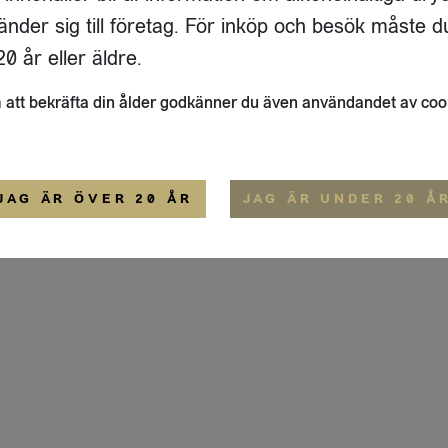
ADRESS
FLAIVY
änder sig till företag. För inköp och besök måste d
RGSGATAN 17 A
OM OSS
22
STOCKHOLM
HEMSIDA
0 år eller äldre.
IGE
att bekräfta din ålder godkänner du även användandet av coo
ALLMÄNNA VILLKOR
IP-CERTIFIERING
EKO-CERTIFIERING
JAG ÄR ÖVER 20 ÅR
JAG ÄR UNDER 20 Å