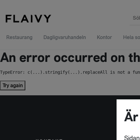
Sö
Restaurang
Dagligvaruhandeln
Kontor
Hela so
An error occurred on the
TypeError: c(...).stringify(...).replaceAll is not a fun
Try again
Är
Sidan