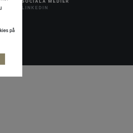
SOCIALA MEDIER
u
LINKEDIN
kies på
R