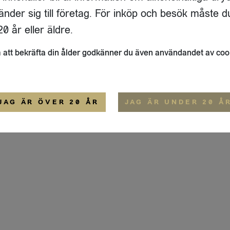
ADRESS
FLAIVY
änder sig till företag. För inköp och besök måste d
RGSGATAN 17 A
OM OSS
22
STOCKHOLM
HEMSIDA
0 år eller äldre.
IGE
att bekräfta din ålder godkänner du även användandet av coo
ALLMÄNNA VILLKOR
IP-CERTIFIERING
EKO-CERTIFIERING
JAG ÄR ÖVER 20 ÅR
JAG ÄR UNDER 20 Å