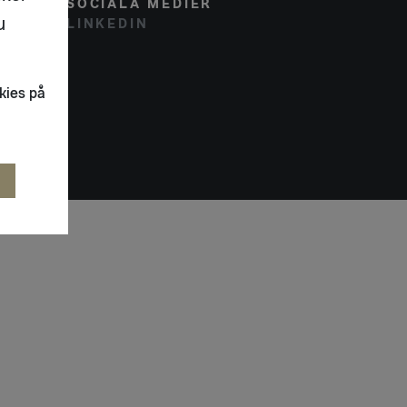
SOCIALA MEDIER
u
LINKEDIN
kies på
R