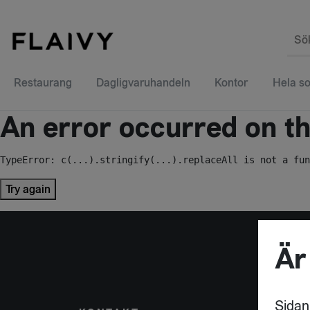
Sö
Restaurang
Dagligvaruhandeln
Kontor
Hela so
An error occurred on the
TypeError: c(...).stringify(...).replaceAll is not a fun
Try again
Är
Sidan