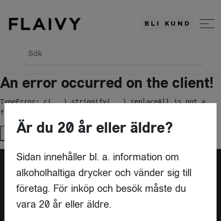
BLI KUND
Sök
An error occurred on the client!
TypeError: c(...).stringify(...).replaceAll is not a 
function
Är du 20 år eller äldre?
Try again
Sidan innehåller bl. a. information om
alkoholhaltiga drycker och vänder sig till
Är du leverantör?
företag. För inköp och besök måste du
vara 20 år eller äldre.