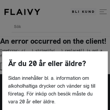
BLI KUND
Sök
An error occurred on the client!
TypeError: c(...).stringify(...).replaceAll is not a 
function
Är du 20 år eller äldre?
Try again
Sidan innehåller bl. a. information om
alkoholhaltiga drycker och vänder sig till
Är du leverantör?
företag. För inköp och besök måste du
vara 20 år eller äldre.