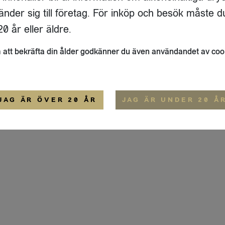
ADRESS
FLAIVY
änder sig till företag. För inköp och besök måste d
RGSGATAN 17 A
OM OSS
22
STOCKHOLM
HEMSIDA
0 år eller äldre.
IGE
att bekräfta din ålder godkänner du även användandet av coo
ALLMÄNNA VILLKOR
IP-CERTIFIERING
EKO-CERTIFIERING
JAG ÄR ÖVER 20 ÅR
JAG ÄR UNDER 20 Å