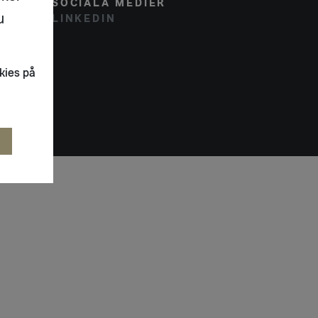
SOCIALA MEDIER
u
LINKEDIN
kies på
R