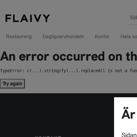
Sö
Restaurang
Dagligvaruhandeln
Kontor
Hela so
An error occurred on the
TypeError: c(...).stringify(...).replaceAll is not a fun
Try again
Är
Sidan