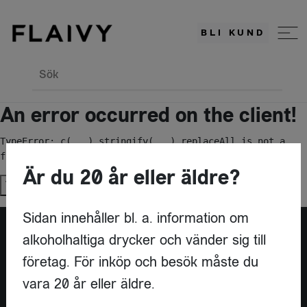
BLI KUND
Sök
An error occurred on the client!
TypeError: c(...).stringify(...).replaceAll is not a 
function
Är du 20 år eller äldre?
Try again
Sidan innehåller bl. a. information om
alkoholhaltiga drycker och vänder sig till
Är du leverantör?
företag. För inköp och besök måste du
vara 20 år eller äldre.