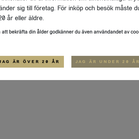
ADRESS
FLAIVY
änder sig till företag. För inköp och besök måste d
RGSGATAN 17 A
OM OSS
22
STOCKHOLM
HEMSIDA
0 år eller äldre.
IGE
att bekräfta din ålder godkänner du även användandet av coo
ALLMÄNNA VILLKOR
IP-CERTIFIERING
EKO-CERTIFIERING
JAG ÄR ÖVER 20 ÅR
JAG ÄR UNDER 20 Å