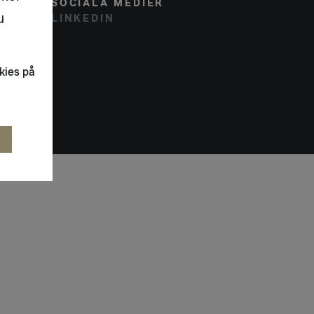
SOCIALA MEDIER
u
LINKEDIN
kies på
R