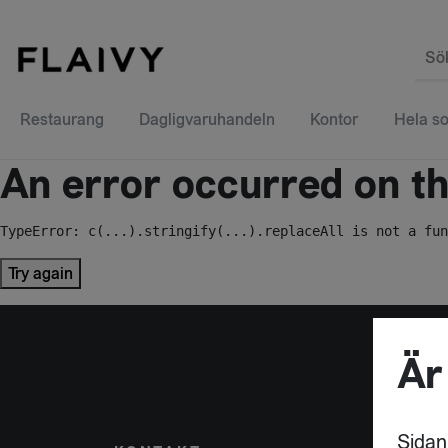
Sö
Restaurang
Dagligvaruhandeln
Kontor
Hela so
An error occurred on the
TypeError: c(...).stringify(...).replaceAll is not a fun
Try again
Är
Sidan