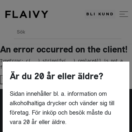
BLI KUND
Sök
An error occurred on the client!
TypeError: c(...).stringify(...).replaceAll is not a 
function
Är du 20 år eller äldre?
Try again
Sidan innehåller bl. a. information om
alkoholhaltiga drycker och vänder sig till
Är du leverantör?
företag. För inköp och besök måste du
vara 20 år eller äldre.