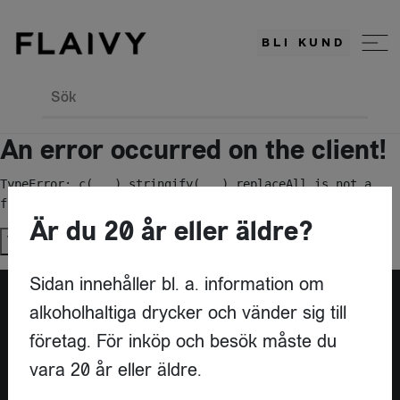
BLI KUND
Sök
An error occurred on the client!
TypeError: c(...).stringify(...).replaceAll is not a 
function
Är du 20 år eller äldre?
Try again
Sidan innehåller bl. a. information om
alkoholhaltiga drycker och vänder sig till
Är du leverantör?
företag. För inköp och besök måste du
vara 20 år eller äldre.