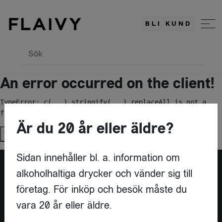
BLI KUND
Sök
An error occurred on the client!
TypeError: c(...).stringify(...).replaceAll is not a 
function
Är du 20 år eller äldre?
Try again
Sidan innehåller bl. a. information om
alkoholhaltiga drycker och vänder sig till
Är du leverantör?
företag. För inköp och besök måste du
vara 20 år eller äldre.