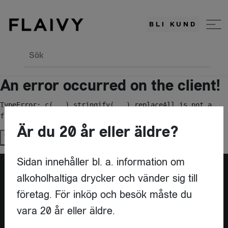
BLI KUND
Sök
An error occurred on the client!
TypeError: c(...).stringify(...).replaceAll is not a 
function
Är du 20 år eller äldre?
Try again
Sidan innehåller bl. a. information om
alkoholhaltiga drycker och vänder sig till
Är du leverantör?
företag. För inköp och besök måste du
vara 20 år eller äldre.