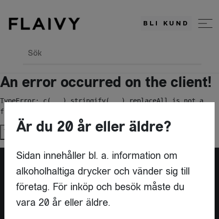
BLI KUND
Sök
An error occurred on the client!
TypeError: c(...).stringify(...).replaceAll is not a 
function
Är du 20 år eller äldre?
Try again
Sidan innehåller bl. a. information om
alkoholhaltiga drycker och vänder sig till
Är du leverantör?
företag. För inköp och besök måste du
vara 20 år eller äldre.