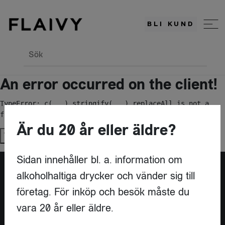
BLI KUND
Sök
An error occurred on the client!
TypeError: c(...).stringify(...).replaceAll is not a 
function
Är du 20 år eller äldre?
Try again
Sidan innehåller bl. a. information om
alkoholhaltiga drycker och vänder sig till
Är du leverantör?
företag. För inköp och besök måste du
vara 20 år eller äldre.