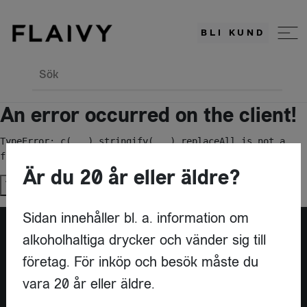
BLI KUND
Sök
An error occurred on the client!
TypeError: c(...).stringify(...).replaceAll is not a 
function
Är du 20 år eller äldre?
Try again
Sidan innehåller bl. a. information om
alkoholhaltiga drycker och vänder sig till
Är du leverantör?
företag. För inköp och besök måste du
vara 20 år eller äldre.