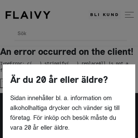
BLI KUND
Sök
An error occurred on the client!
TypeError: c(...).stringify(...).replaceAll is not a 
function
Är du 20 år eller äldre?
Try again
Sidan innehåller bl. a. information om
alkoholhaltiga drycker och vänder sig till
Är du leverantör?
företag. För inköp och besök måste du
vara 20 år eller äldre.