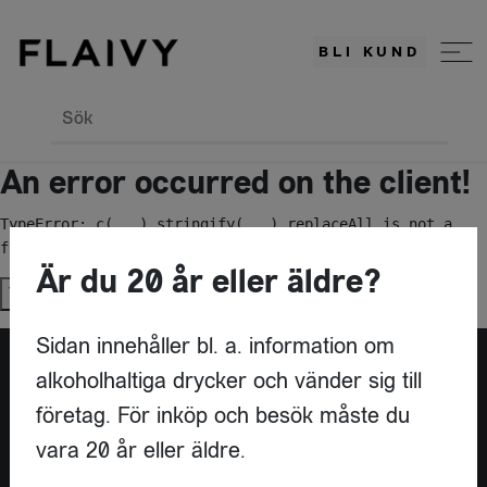
BLI KUND
Sök
An error occurred on the client!
TypeError: c(...).stringify(...).replaceAll is not a 
function
Är du 20 år eller äldre?
Try again
Sidan innehåller bl. a. information om
alkoholhaltiga drycker och vänder sig till
Är du leverantör?
företag. För inköp och besök måste du
vara 20 år eller äldre.