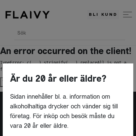
BLI KUND
Sök
An error occurred on the client!
TypeError: c(...).stringify(...).replaceAll is not a 
function
Är du 20 år eller äldre?
Try again
Sidan innehåller bl. a. information om
alkoholhaltiga drycker och vänder sig till
Är du leverantör?
företag. För inköp och besök måste du
vara 20 år eller äldre.