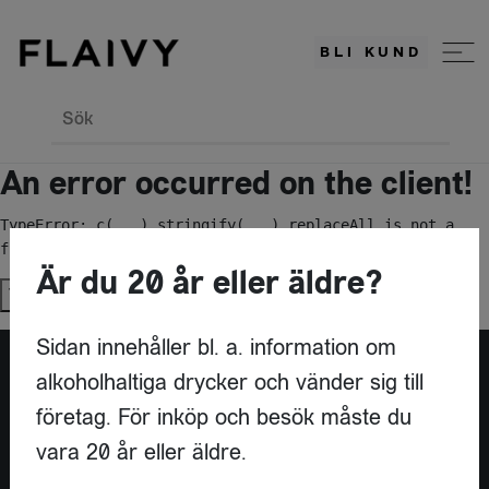
BLI KUND
Sök
An error occurred on the client!
TypeError: c(...).stringify(...).replaceAll is not a 
function
Är du 20 år eller äldre?
Try again
Sidan innehåller bl. a. information om
alkoholhaltiga drycker och vänder sig till
Är du leverantör?
företag. För inköp och besök måste du
vara 20 år eller äldre.