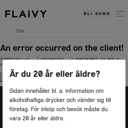
BLI KUND
Sök
An error occurred on the client!
TypeError: c(...).stringify(...).replaceAll is not a 
function
Är du 20 år eller äldre?
Try again
Sidan innehåller bl. a. information om
alkoholhaltiga drycker och vänder sig till
Är du leverantör?
företag. För inköp och besök måste du
vara 20 år eller äldre.