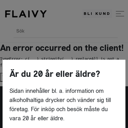
BLI KUND
Sök
An error occurred on the client!
TypeError: c(...).stringify(...).replaceAll is not a 
function
Är du 20 år eller äldre?
Try again
Sidan innehåller bl. a. information om
alkoholhaltiga drycker och vänder sig till
Är du leverantör?
företag. För inköp och besök måste du
vara 20 år eller äldre.