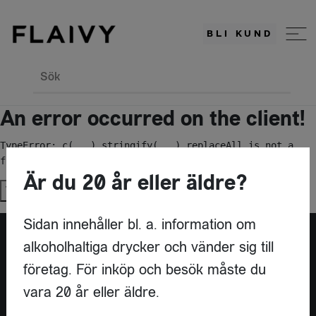
BLI KUND
Sök
An error occurred on the client!
TypeError: c(...).stringify(...).replaceAll is not a 
function
Är du 20 år eller äldre?
Try again
Sidan innehåller bl. a. information om
alkoholhaltiga drycker och vänder sig till
Är du leverantör?
företag. För inköp och besök måste du
vara 20 år eller äldre.