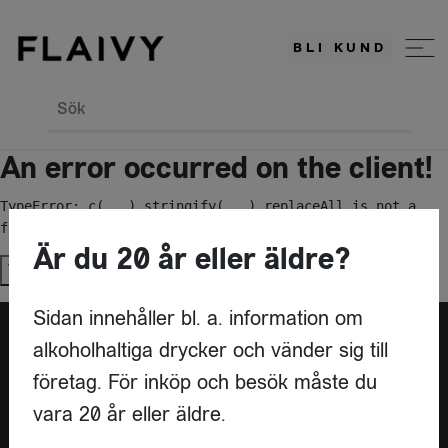
BLI KUND
Sök
An error occurred on the client!
TypeError: c(...).stringify(...).replaceAll is not a 
function
Är du 20 år eller äldre?
Try again
Sidan innehåller bl. a. information om
alkoholhaltiga drycker och vänder sig till
Är du leverantör?
företag. För inköp och besök måste du
vara 20 år eller äldre.