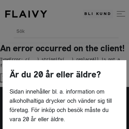
BLI KUND
Sök
An error occurred on the client!
TypeError: c(...).stringify(...).replaceAll is not a 
function
Är du 20 år eller äldre?
Try again
Sidan innehåller bl. a. information om
alkoholhaltiga drycker och vänder sig till
Är du leverantör?
företag. För inköp och besök måste du
vara 20 år eller äldre.