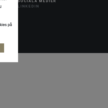
SOCIALA MEDIER
u
LINKEDIN
kies på
R