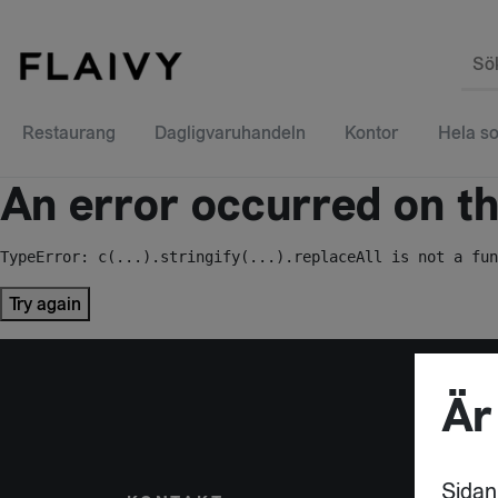
Sö
Restaurang
Dagligvaruhandeln
Kontor
Hela so
An error occurred on the
TypeError: c(...).stringify(...).replaceAll is not a fun
Try again
Är
Sidan