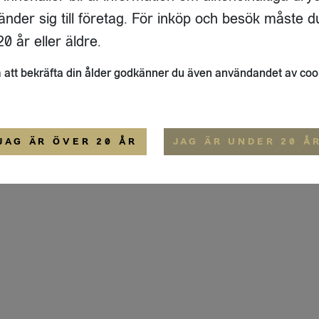
ADRESS
FLAIVY
änder sig till företag. För inköp och besök måste d
RGSGATAN 17 A
OM OSS
22
STOCKHOLM
HEMSIDA
0 år eller äldre.
IGE
att bekräfta din ålder godkänner du även användandet av coo
ALLMÄNNA VILLKOR
IP-CERTIFIERING
EKO-CERTIFIERING
JAG ÄR ÖVER 20 ÅR
JAG ÄR UNDER 20 Å