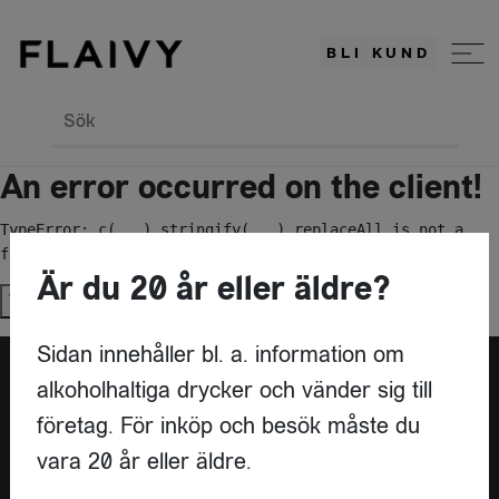
BLI KUND
Sök
An error occurred on the client!
TypeError: c(...).stringify(...).replaceAll is not a 
function
Är du 20 år eller äldre?
Try again
Sidan innehåller bl. a. information om
alkoholhaltiga drycker och vänder sig till
Är du leverantör?
företag. För inköp och besök måste du
vara 20 år eller äldre.