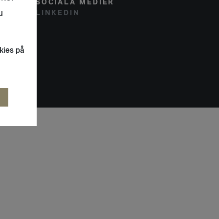
SOCIALA MEDIER
u
LINKEDIN
kies på
R