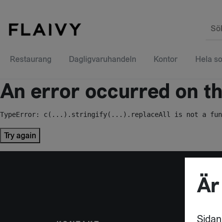
Sö
Restaurang
Dagligvaruhandeln
Kontor
Hela so
An error occurred on the
TypeError: c(...).stringify(...).replaceAll is not a fun
Try again
Är
Sidan