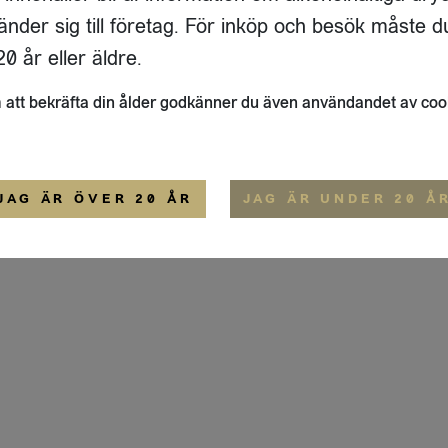
ADRESS
FLAIVY
änder sig till företag. För inköp och besök måste d
RGSGATAN 17 A
OM OSS
22
STOCKHOLM
HEMSIDA
0 år eller äldre.
IGE
att bekräfta din ålder godkänner du även användandet av coo
ALLMÄNNA VILLKOR
IP-CERTIFIERING
EKO-CERTIFIERING
JAG ÄR ÖVER 20 ÅR
JAG ÄR UNDER 20 Å