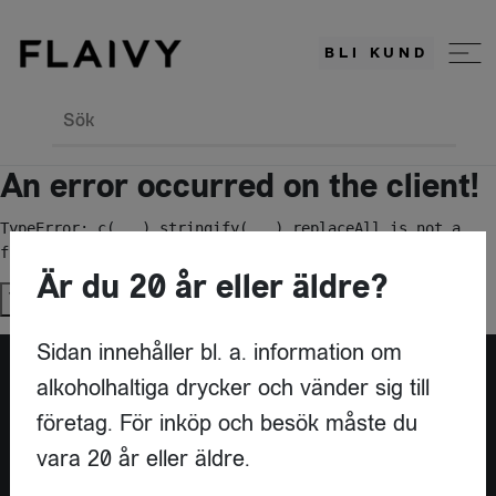
BLI KUND
Sök
An error occurred on the client!
TypeError: c(...).stringify(...).replaceAll is not a 
function
Är du 20 år eller äldre?
Try again
Sidan innehåller bl. a. information om
alkoholhaltiga drycker och vänder sig till
Är du leverantör?
företag. För inköp och besök måste du
vara 20 år eller äldre.