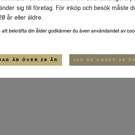
ADRESS
FLAIVY
änder sig till företag. För inköp och besök måste d
RGSGATAN 17 A
OM OSS
22
STOCKHOLM
HEMSIDA
0 år eller äldre.
IGE
att bekräfta din ålder godkänner du även användandet av coo
ALLMÄNNA VILLKOR
IP-CERTIFIERING
EKO-CERTIFIERING
JAG ÄR ÖVER 20 ÅR
JAG ÄR UNDER 20 Å