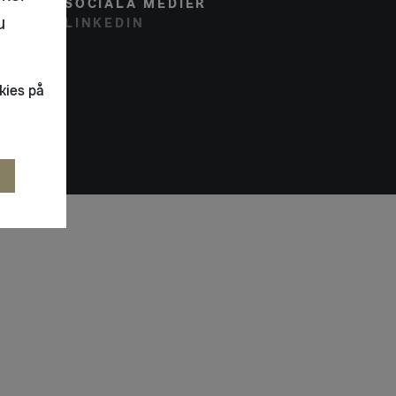
SOCIALA MEDIER
u
LINKEDIN
kies på
R