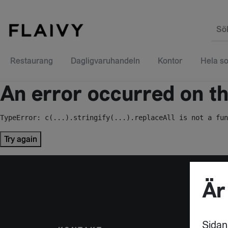
Sö
Restaurang
Dagligvaruhandeln
Kontor
Hela so
An error occurred on the
TypeError: c(...).stringify(...).replaceAll is not a fun
Try again
Är
Sidan