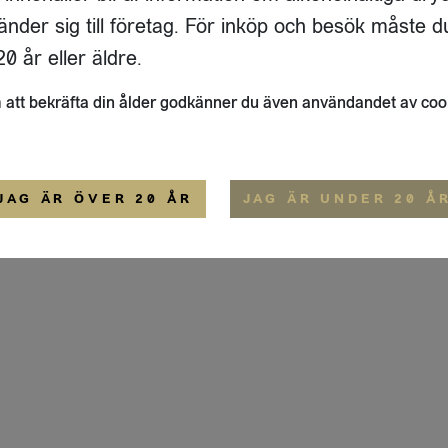
ADRESS
FLAIVY
änder sig till företag. För inköp och besök måste d
RGSGATAN 17 A
OM OSS
22
STOCKHOLM
HEMSIDA
0 år eller äldre.
IGE
att bekräfta din ålder godkänner du även användandet av coo
ALLMÄNNA VILLKOR
IP-CERTIFIERING
EKO-CERTIFIERING
JAG ÄR ÖVER 20 ÅR
JAG ÄR UNDER 20 Å