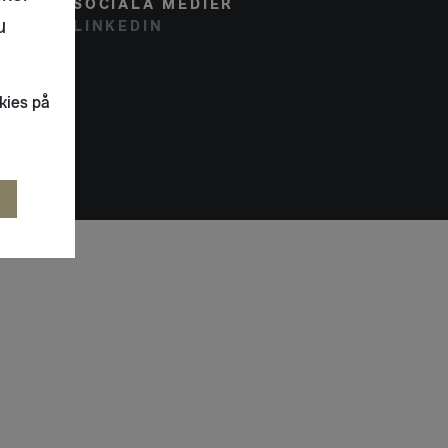
SOCIALA MEDIER
u
LINKEDIN
kies på
R