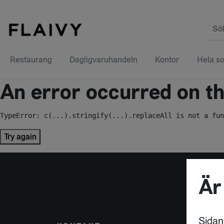
Sö
Restaurang
Dagligvaruhandeln
Kontor
Hela so
An error occurred on the
TypeError: c(...).stringify(...).replaceAll is not a fun
Try again
Är
Sidan