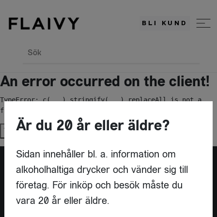
BLI KUND
Sök
An error occurred on the client!
TypeError: c(...).stringify(...).replaceAll is not a 
function
Är du 20 år eller äldre?
Try again
Sidan innehåller bl. a. information om
alkoholhaltiga drycker och vänder sig till
Är du leverantör?
företag. För inköp och besök måste du
vara 20 år eller äldre.