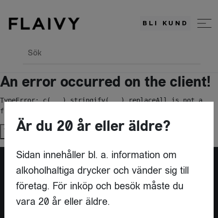
BLI KUND
Sök
An error occurred on the client!
TypeError: c(...).stringify(...).replaceAll is not a 
function
Är du 20 år eller äldre?
Try again
Sidan innehåller bl. a. information om
alkoholhaltiga drycker och vänder sig till
Är du leverantör?
företag. För inköp och besök måste du
vara 20 år eller äldre.