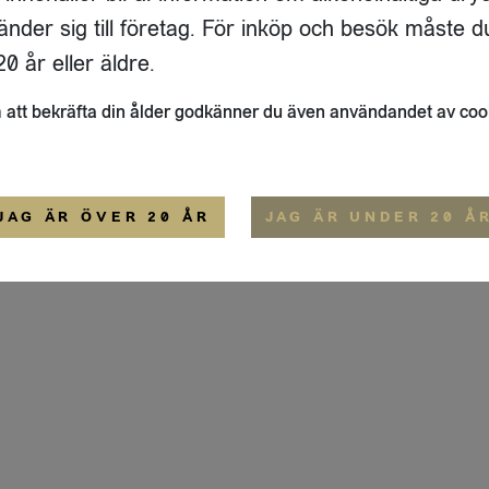
ADRESS
FLAIVY
änder sig till företag. För inköp och besök måste d
RGSGATAN 17 A
OM OSS
22
STOCKHOLM
HEMSIDA
0 år eller äldre.
IGE
att bekräfta din ålder godkänner du även användandet av coo
ALLMÄNNA VILLKOR
IP-CERTIFIERING
EKO-CERTIFIERING
JAG ÄR ÖVER 20 ÅR
JAG ÄR UNDER 20 Å