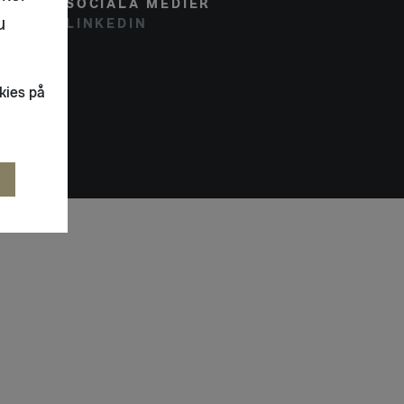
SOCIALA MEDIER
u
LINKEDIN
kies på
R