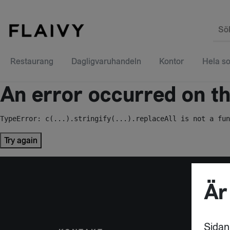
Sö
Restaurang
Dagligvaruhandeln
Kontor
Hela so
An error occurred on the
TypeError: c(...).stringify(...).replaceAll is not a fun
Try again
Är
Sidan