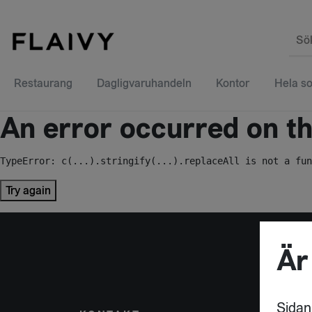
Sö
Restaurang
Dagligvaruhandeln
Kontor
Hela so
An error occurred on the
TypeError: c(...).stringify(...).replaceAll is not a fun
Try again
Är
Sidan