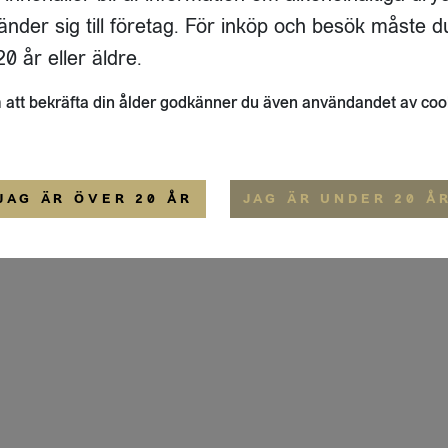
ADRESS
FLAIVY
änder sig till företag. För inköp och besök måste d
RGSGATAN 17 A
OM OSS
22
STOCKHOLM
HEMSIDA
0 år eller äldre.
IGE
att bekräfta din ålder godkänner du även användandet av coo
ALLMÄNNA VILLKOR
IP-CERTIFIERING
EKO-CERTIFIERING
JAG ÄR ÖVER 20 ÅR
JAG ÄR UNDER 20 Å