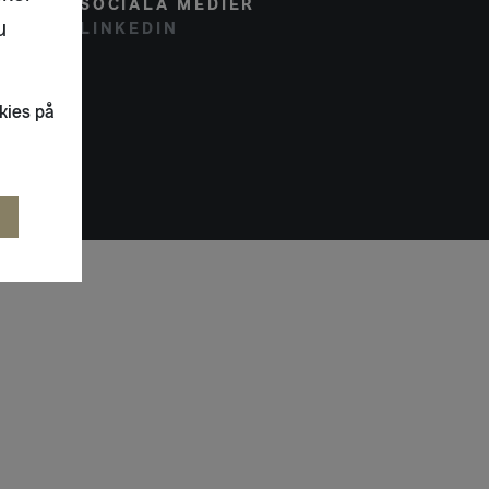
SOCIALA MEDIER
u
LINKEDIN
kies på
R